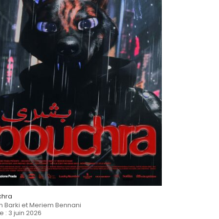
Bordeaux 2025
– Grand Prix, compétition
internationale
Festival International de La Roche sur
Yon 2025
– Prix Nouvelles Vagues
Chéries Chéris 2025
– Prix du jury,
compétition longs métrages
Entrevues Belfort 2025
– Prix Ciné+ OCS
Premiers Plans Angers 2026
–
Compétition longs métrages européens
chra
n Barki et Meriem Bennani
e : 3 juin 2026