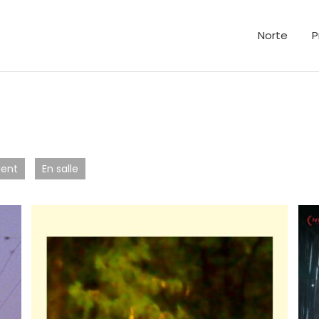
Norte
P
ent
En salle
Lisa, photographe sportif, disparaît, laissant
une lettre dans laquelle elle demande de ne
pas la chercher. Comme elle était partie…
Festival International de Locarno 2025
– Concorso Internazionale,
mention