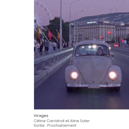
Virages
Céline Carridroit et Aline Suter
Sortie : Prochainement