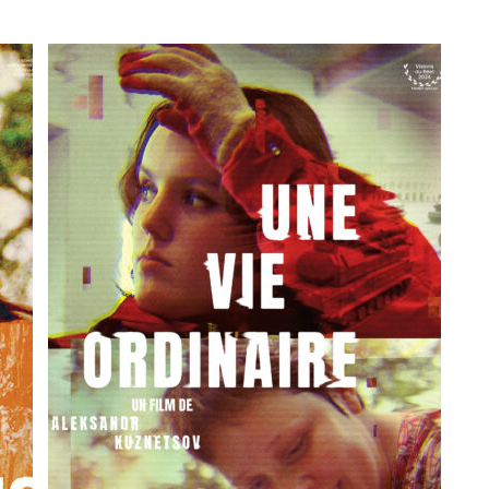
À leur sortie du centre psychiatrique où elles
avaient été injustement placées, Katia et Iulia,
deux jeunes femmes russes, accèdent…
Visions du Réel 2024, Compétition
nationale (Suisse) –
Mention spéciale du
jury
États généraux du film documentaire de
Lussas 2024
Cinéma du Réel 2023, Paris DOC Work in
Progress