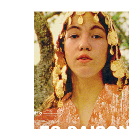
Entremêlant témoignages de travailleurs
agricoles et extraits de carnets de terrain d’un
couple d’archéologues, images d’archives
amateurs et dessins scientifiques,…
Festival de Locarno 2025
– Concorso
Internazionale
Festival de La Roche sur Yon 2025
–
Compétition Nouvelles Vagues
Festival Cinéma Méditerranée
Montpellier (CINEMED) 2025
–
Compétition documentaires
FIPADOC de Biarritz 2026
– Focus
Espagne et Portugal