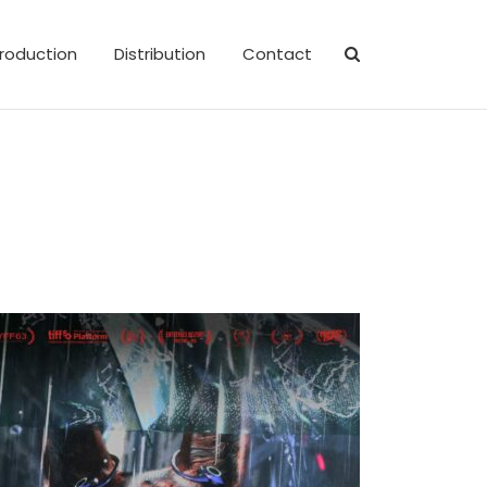
roduction
Distribution
Contact
Bouchra, 35 ans, cinéaste marocaine installée
à New York, est paralysée par la peur de la
page blanche. Un appel…
TIFF 2025
– Platform
Festival International du film de