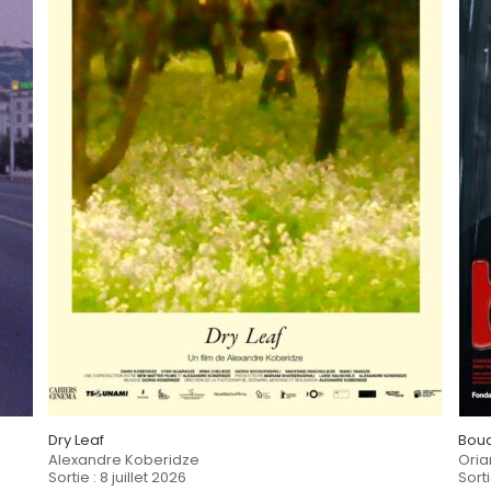
spéciale du jury
Entrevues de Belfort 2025
–
Compétition internationale
Dry Leaf
Bou
Alexandre Koberidze
Oria
Sortie : 8 juillet 2026
Sorti