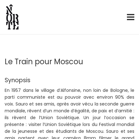
Production – Distribution
Norte
Skip
to
content
Le Train pour Moscou
Synopsis
En 1957 dans le village d’Alfonsine, non loin de Bologne, le
parti communiste est au pouvoir avec environ 90% des
voix. Sauro et ses amis, après avoir vécu la seconde guerre
mondiale, rêvent d’un monde d’égalité, de paix et d’amitié :
ils rêvent de l’Union Soviétique. Un jour l’occasion se
présente : visiter l’Union Soviétique lors du Festival mondial
de la jeunesse et des étudiants de Moscou. Sauro et ses
amis partent avec leur caméra 8mm filmer le grand