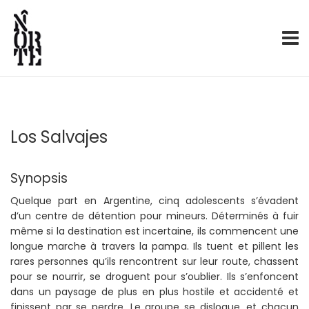
Production – Distribution
Norte
Skip
to
content
Los Salvajes
Synopsis
Quelque part en Argentine, cinq adolescents s’évadent
d’un centre de détention pour mineurs. Déterminés à fuir
même si la destination est incertaine, ils commencent une
longue marche à travers la pampa. Ils tuent et pillent les
rares personnes qu’ils rencontrent sur leur route, chassent
pour se nourrir, se droguent pour s’oublier. Ils s’enfoncent
dans un paysage de plus en plus hostile et accidenté et
finissent par se perdre. Le groupe se disloque, et chacun