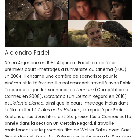
Alejandro Fadel
Né en Argentine en 1981, Alejandro Fadel a réalisé ses
premiers court-métrages à l’Université du Cinéma (FUC).
En 2004, il entame une carrière de scénariste pour le
cinéma et la télévision. Il a notamment travaillé avec Pablo
Trapero et signe les scénarios de
Leonera
(Compétition à
Cannes en 2008),
Carancho
(Un Certain Regard en 2010)
et
Elefante Blanco
, ainsi que le court-métrage inclus dans
le film collectif
7 días en La Habana
, interprété par Emir
Kusturica. Les deux films ont été présentés à Cannes cette
année dans la section Un Certain Regard. Il travaille
maintenant sur le prochain film de Walter Salles avec Gael
García Bernal,
Terra
.
Los Salvajes
, sélectionné à La Semaine