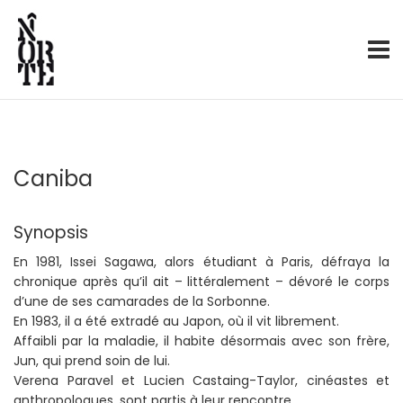
Production – Distribution
Norte
Skip
to
content
Caniba
Synopsis
En 1981, Issei Sagawa, alors étudiant à Paris, défraya la
chronique après qu’il ait – littéralement – dévoré le corps
d’une de ses camarades de la Sorbonne.
En 1983, il a été extradé au Japon, où il vit librement.
Affaibli par la maladie, il habite désormais avec son frère,
Jun, qui prend soin de lui.
Verena Paravel et Lucien Castaing-Taylor, cinéastes et
anthropologues, sont partis à leur rencontre.